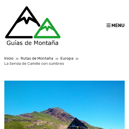
E
MENU
x
p
a
n
d
Inicio
Rutas de Montaña
Europa
La Senda de Camille con cumbres
s
e
a
r
c
h
f
o
r
m