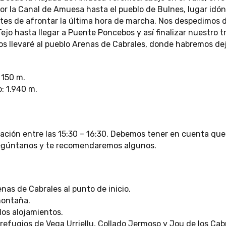
r la Canal de Amuesa hasta el pueblo de Bulnes, lugar idó
es de afrontar la última hora de marcha. Nos despedimos d
ejo hasta llegar a Puente Poncebos y así finalizar nuestro tr
nos llevaré al pueblo Arenas de Cabrales, donde habremos d
 150 m.
: 1.940 m.
zación entre las 15:30 – 16:30. Debemos tener en cuenta que a
regúntanos y te recomendaremos algunos.
nas de Cabrales al punto de inicio.
montaña.
los alojamientos.
refugios de Vega Urriellu, Collado Jermoso y Jou de los Cab