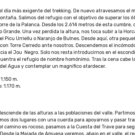
 día más exigente del trekking. De nuevo atravesamos el m
ontaña. Salimos del refugio con el objetivo de superar los 
Torre de la Palanca. Desde los 2.614 metros de esta cumbre
 Grande. Una vez perdida la altura, nos toca subir a la Hor
 Picu Urriellu o Naranjo de Bulnes. Desde aquí, otra peque
 con Torre Cerredo ante nosotros. Descendemos el incómodo
ia el Jou Negro. Solo nos resta introducirnos en el escond
entra el refugio de nombre homónimo. Tras la cena cabe la
 del Agua y contemplar un magnífico atardecer.
1.150 m.
: 1.170 m.
esciende de las alturas a las poblaciones del valle. Partimos
amos dos lugares con una cuerda para apoyarnos y pasar tr
l camino es rocoso, pasamos a la Cuesta del Trave para seg
. Desde la Majada de Amuesa veremos, abajo en el valle, el r