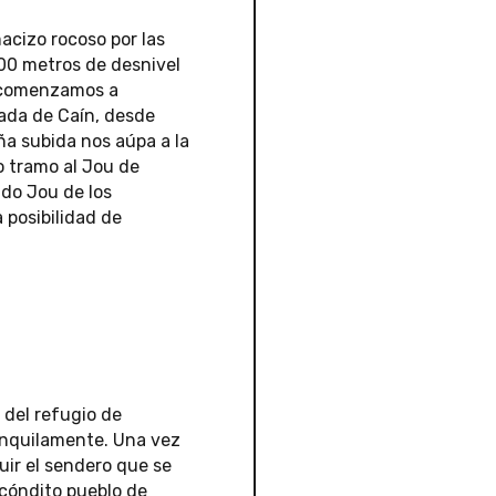
acizo rocoso por las
600 metros de desnivel
, comenzamos a
cada de Caín, desde
ña subida nos aúpa a la
 tramo al Jou de
ido Jou de los
 posibilidad de
 del refugio de
anquilamente. Una vez
uir el sendero que se
ecóndito pueblo de