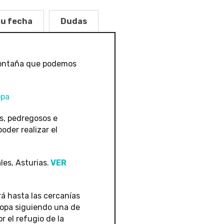
tu fecha
Dudas
 montaña que podemos
opa
es, pedregosos e
oder realizar el
es, Asturias.
VER
rá hasta las cercanías
ropa siguiendo una de
r el refugio de la