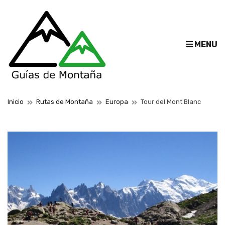
E
MENU
x
p
a
n
d
Inicio
Rutas de Montaña
Europa
Tour del Mont Blanc
s
e
a
r
c
h
f
o
r
m